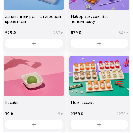
Запеченный ролл с тигровой
Набор закусок "Всё
креветкой
понемножку"
579
839
260 г
545 г
i
i
Васаби
По классике
39
2359
8 г
1270 г
i
i