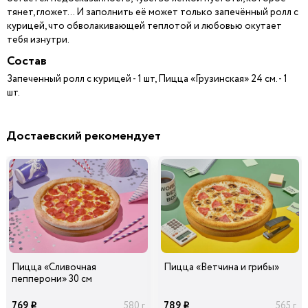
тянет, гложет... И заполнить её может только запечённый ролл с
курицей, что обволакивающей теплотой и любовью окутает
тебя изнутри.
Состав
Запеченный ролл с курицей - 1 шт, Пицца «Грузинская» 24 см. - 1
шт.
Достаевский рекомендует
Пицца «Сливочная
Пицца «Ветчина и грибы»
пепперони» 30 см
769
789
580 г
565 г
i
i