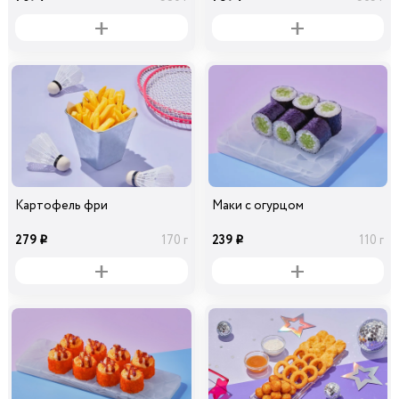
Картофель фри
Маки с огурцом
279
239
170 г
110 г
i
i