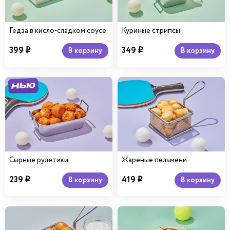
Гёдза в кисло-сладком соусе
Куриные стрипсы
399
349
В корзину
В корзину
i
i
Сырные рулетики
Жареные пельмени
239
419
В корзину
В корзину
i
i