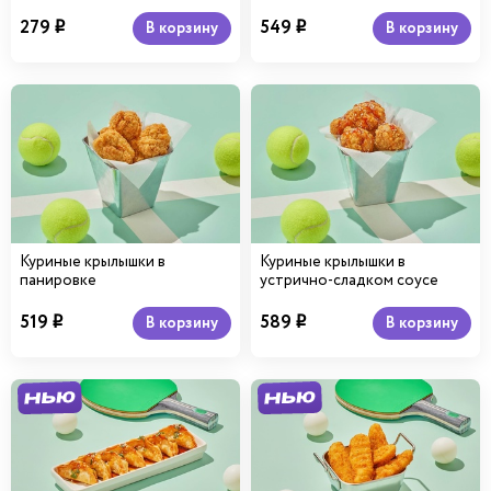
279
549
В корзину
В корзину
i
i
Куриные крылышки в
Куриные крылышки в
панировке
устрично-сладком соусе
519
589
В корзину
В корзину
i
i