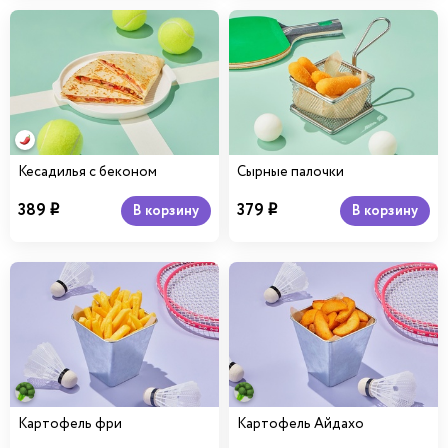
Кесадилья с беконом
Сырные палочки
389
379
В корзину
В корзину
i
i
Картофель фри
Картофель Айдахо