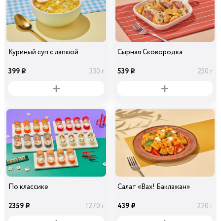
Куриный суп с лапшой
Сырная Сковородка
399
539
330 г
250 г
i
i
По классике
Салат «Вах! Баклажан»
2359
439
1270 г
220 г
i
i