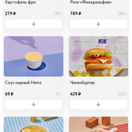
Картофель фри
Ролл «Филадельфия»
279
789
170 г
280 г
i
i
Соус сырный Heinz
Чикенбургер
69
439
15 г
220 г
i
i