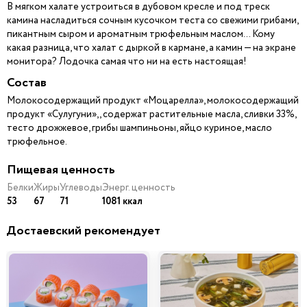
В мягком халате устроиться в дубовом кресле и под треск
камина насладиться сочным кусочком теста со свежими грибами,
пикантным сыром и ароматным трюфельным маслом… Кому
какая разница, что халат с дыркой в кармане, а камин — на экране
монитора? Лодочка самая что ни на есть настоящая!
Состав
Молокосодержащий продукт «Моцарелла», молокосодержащий
продукт «Сулугуни»,, содержат растительные масла, сливки 33%,
тесто дрожжевое, грибы шампиньоны, яйцо куриное, масло
трюфельное.
Пищевая ценность
Белки
Жиры
Углеводы
Энерг. ценность
53
67
71
1081 ккал
Достаевский рекомендует