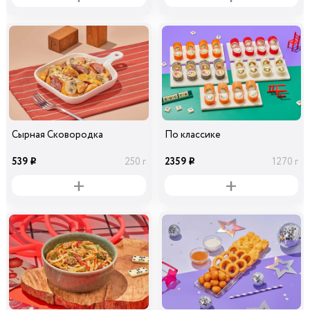
Сырная Сковородка
По классике
539
2359
250 г
1270 г
i
i