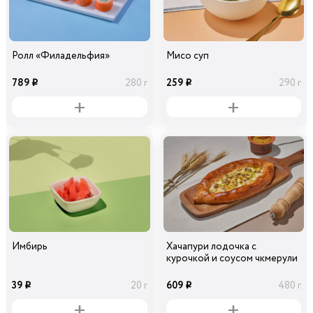
Ролл «Филадельфия»
Мисо суп
789
259
280 г
290 г
i
i
Имбирь
Хачапури лодочка с
курочкой и соусом чкмерули
39
609
20 г
480 г
i
i