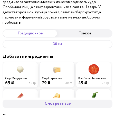
среди хаоса гастрономических изысков родилось чудо.
Особенная пицца с ингредиентами, как в салате Цезарь. У
дегустаторов шок: курица сочная, салат айсберг хрустит, а
пармезан и фирменный соус всё такие же нежные. Срочно
пробовать.
Традиционное
Тонкое
30 см
Добавить ингредиенты
Сыр Моцарелла
Сыр Пармезан
Колбаса Пепперони
69
79
49
50 гр
30 гр
28 гр
i
i
i
Смотреть все
Бекон
Сыр Чеддер
Перец халапеньо
59
69
29
40 гр
30 гр
10 гр
i
i
i