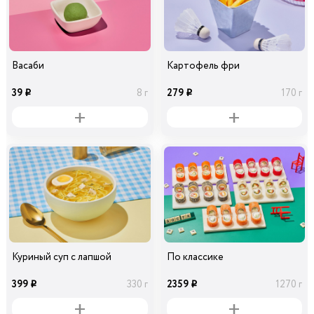
Васаби
Картофель фри
39
279
8 г
170 г
i
i
Куриный суп с лапшой
По классике
399
2359
330 г
1270 г
i
i