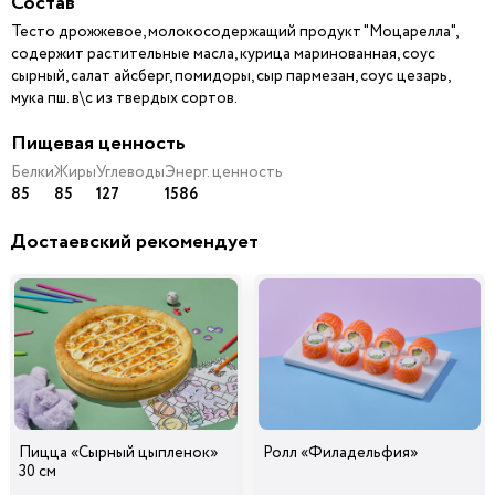
Состав
Тесто дрожжевое, молокосодержащий продукт "Моцарелла",
содержит растительные масла, курица маринованная, соус
сырный, салат айсберг, помидоры, сыр пармезан, соус цезарь,
Шампиньоны
Ветчина
Колбаски Охотничьи
29
29
39
мука пш. в\с из твердых сортов.
40 гр
40 гр
40 гр
i
i
i
Пищевая ценность
Белки
Жиры
Углеводы
Энерг. ценность
85
85
127
1586
Лук
Помидоры
Маслины черные б/к
Карамелизированны
й
Достаевский рекомендует
39
39
39
45 гр
20 гр
15 гр
i
i
i
Ананасы
Огурцы
Лук Красный
консервированные
маринованные
29
39
29
20 гр
40 гр
30 гр
i
i
i
Пицца «Сырный цыпленок»
Ролл «Филадельфия»
30 см
Перец болгарский
Сыр Дор-Блю