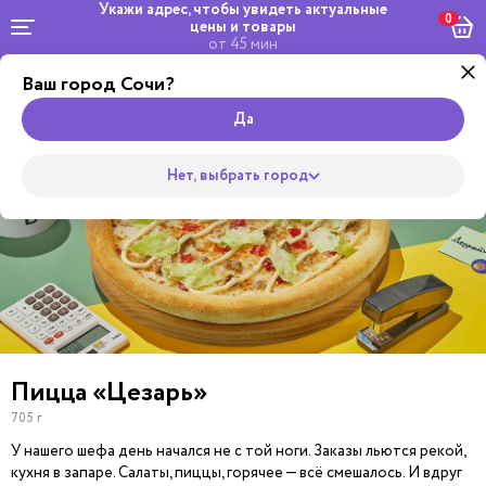
Укажи адрес, чтобы увидеть
актуальные
0
цены и товары
от 45 мин
Ваш город Сочи?
by
Комбо и
Салаты
Жульверик
Роллы
сеты
Wok
Супы
Закуски
Боул
Пицца
Да
Нет, выбрать город
Пицца «Цезарь»
705 г
У нашего шефа день начался не с той ноги. Заказы льются рекой,
кухня в запаре. Салаты, пиццы, горячее — всё смешалось. И вдруг