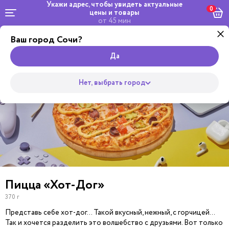
Укажи адрес, чтобы увидеть
актуальные
0
цены и товары
от 45 мин
Ваш город Сочи?
by
Комбо и
Салаты
Жульверик
Роллы
сеты
Wok
Супы
Закуски
Боул
Пицца
Да
Нет, выбрать город
Пицца «Хот-Дог»
370 г
Представь себе хот-дог… Такой вкусный, нежный, с горчицей…
Так и хочется разделить это волшебство с друзьями. Вот только