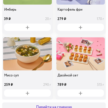
Имбирь
Картофель фри
39
279
20 г
170 г
i
i
Мисо суп
Двойной сет
259
789
290 г
515 г
i
i
Перейти на главную