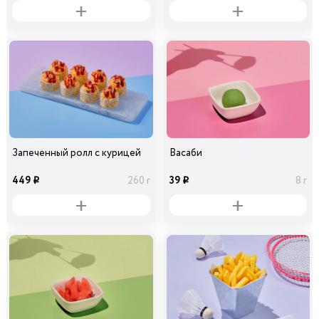
39
39
10 гр
30 гр
i
i
Запеченный ролл с курицей
Васаби
449
39
260 г
8 г
i
i