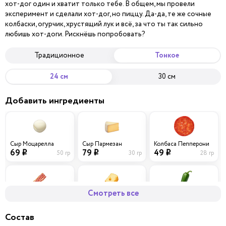
хот-дог один и хватит только тебе. В общем, мы провели
эксперимент и сделали хот-дог, но пиццу. Да-да, те же сочные
колбаски, огурчик, хрустящий лук и всё, за что ты так сильно
любишь хот-доги. Рискнёшь попробовать?
Традиционное
Тонкое
24 см
30 см
Добавить ингредиенты
Сыр Моцарелла
Сыр Пармезан
Колбаса Пепперони
69
79
49
50 гр
30 гр
28 гр
i
i
i
Смотреть все
Бекон
Сыр Чеддер
Перец халапеньо
59
69
29
40 гр
30 гр
10 гр
i
i
i
Состав