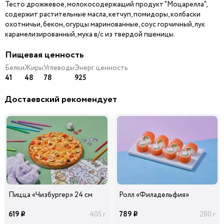
Тесто дрожжевое, молокосодержащий продукт "Моцарелла",
содержит растительные масла, кетчуп, помидоры, колбаски
охотничьи, бекон, огурцы маринованные, соус горчичный, лук
Шампиньоны
Ветчина
Колбаски Охотничьи
29
29
39
карамелизированный, мука в/с из твердой пшеницы.
40 гр
40 гр
40 гр
i
i
i
Пищевая ценность
Белки
Жиры
Углеводы
Энерг. ценность
41
48
78
925
Лук
Помидоры
Маслины черные б/к
Карамелизированны
й
Достаевский рекомендует
39
39
39
45 гр
20 гр
15 гр
i
i
i
Ананасы
Огурцы
Лук Красный
консервированные
маринованные
29
39
29
20 гр
40 гр
30 гр
i
i
i
Пицца «Чизбургер» 24 см
Ролл «Филадельфия»
Перец болгарский
Сыр Дор-Блю
619
789
405 г
280 г
i
i
красный