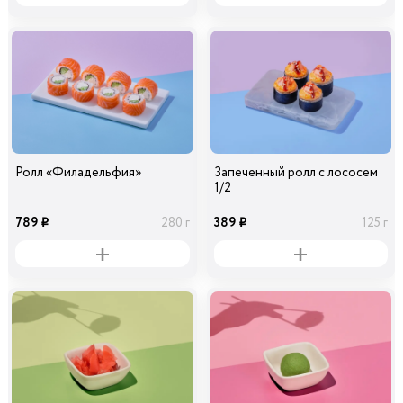
Ролл «Филадельфия»
Запеченный ролл с лососем
1/2
789
389
280 г
125 г
i
i