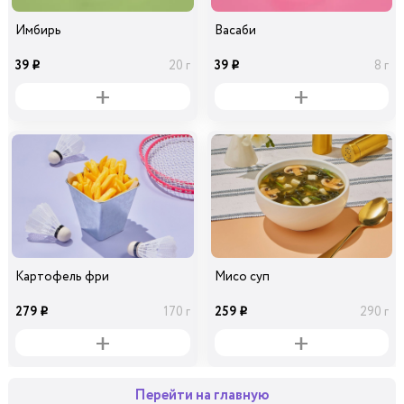
Имбирь
Васаби
39
39
20 г
8 г
i
i
Картофель фри
Мисо суп
279
259
170 г
290 г
i
i
Перейти на главную