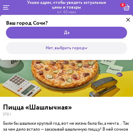
Укажи адрес, чтобы увидеть
актуальные
0
цены и товары
от 45 мин
Ваш город Сочи?
by
Комбо и
Салаты
Жульверик
Роллы
сеты
Wok
Супы
Закуски
Боул
Пицца
Да
Нет, выбрать город
Пицца «Шашлычная»
370 г
Были бы шашлыки круглый год, вот не жизнь была бы, а мечта… Так
за чем дело встало — заказывай шашлычную пиццу! В ней сочное