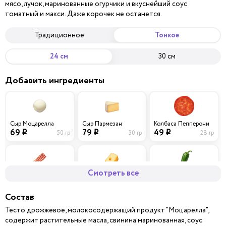
мясо, лучок, маринованные огурчики и вкуснейший соус
томатный и макси. Даже корочек не останется.
Традиционное
Тонкое
24 см
30 см
Добавить ингредиенты
Сыр Моцарелла
Сыр Пармезан
Колбаса Пепперони
69
79
49
50 гр
30 гр
28 гр
i
i
i
Смотреть все
Бекон
Сыр Чеддер
Перец халапеньо
59
69
29
40 гр
30 гр
10 гр
i
i
i
Состав
Тесто дрожжевое, молокосодержащий продукт "Моцарелла",
содержит растительные масла, свинина маринованная, соус