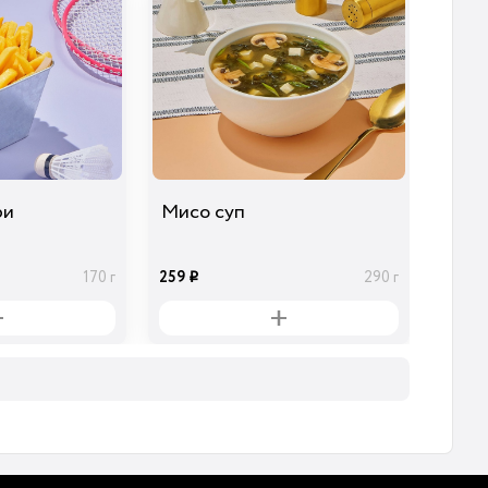
ри
Мисо суп
259
170 г
290 г
i