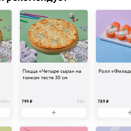
39
40 гр
i
Ананасы
консервированны
е
39
40 гр
i
Перец болгарский
Пицца «Четыре сыра» на
Ролл «Филад
красный
тонком тесте 30 см
39
30 гр
i
799
789
420 г
345 г
i
i