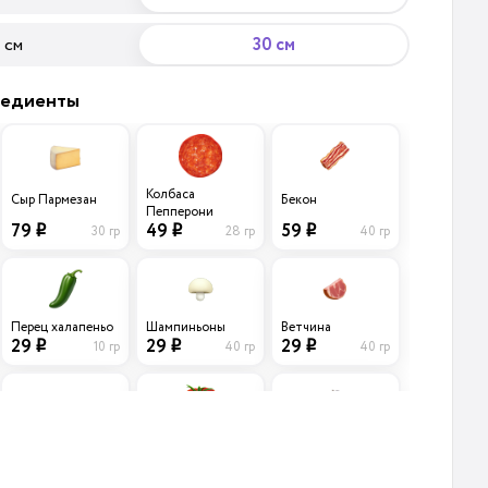
 см
30 см
редиенты
Колбаса
Сыр Пармезан
Бекон
Пепперони
79
59
49
30 гр
40 гр
28 гр
i
i
i
Перец халапеньо
Шампиньоны
Ветчина
29
29
29
10 гр
40 гр
40 гр
i
i
i
Лук
Маслины черные
Помидоры
Карамелизирован
б/к
ный