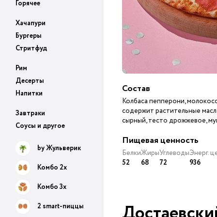
Горячее
Хачапури
Бургеры
Стритфуд
Рим
Десерты
Состав
Напитки
Колбаса пепперони, молокос
содержит растительные масла
Завтраки
сырный, тесто дрожжевое, му
Соусы и другое
Пищевая ценность
by Жульверик
Белки
Жиры
Углеводы
Энерг. 
52
68
72
936
Комбо 2х
Комбо 3х
Достаевски
2 smart-пиццы