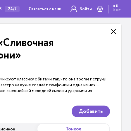
0
i
8
Связаться с нами
24/7
Войти
0
шт.
«Сливочная
они»
миксуют классику с битами так, что она трогает струны
маэстро на кухне создаёт симфонии и одна из них —
они с нежнейшей мелодией сыров и ударными из
Добавить
ционное
Тонкое