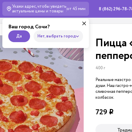
Укажи адрес, чтобы увидеть
от 45 мин
8 (862) 296-78-7
актуальные
цены и товары
Ваш город Сочи?
Да
Нет, выбрать город
Пицца 
пеппер
400 г
Реальные маэстро 
души. Наш гастро-
сливочная пеппер
колбасок.
729
i
Тради