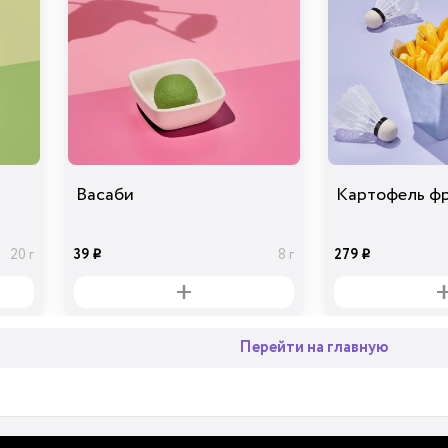
Васаби
Картофель ф
39
279
20 г
8 г
i
i
Перейти на главную