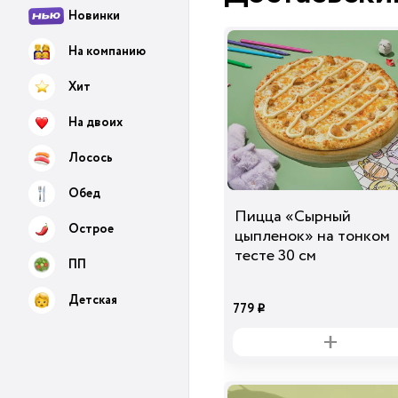
Новинки
На компанию
Хит
На двоих
Лосось
Обед
Пицца «Сырный
Острое
цыпленок» на тонком
тесте 30 см
ПП
Детская
779
i