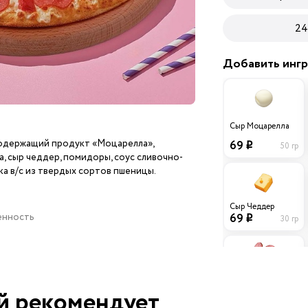
24
Добавить инг
Сыр Моцарелла
одержащий продукт «Моцарелла»,
69
50 гр
i
, сыр чеддер, помидоры, соус сливочно-
ка в/с из твердых сортов пшеницы.
Сыр Чеддер
ценность
69
30 гр
i
Колбаски
й рекомендует
Охотничьи