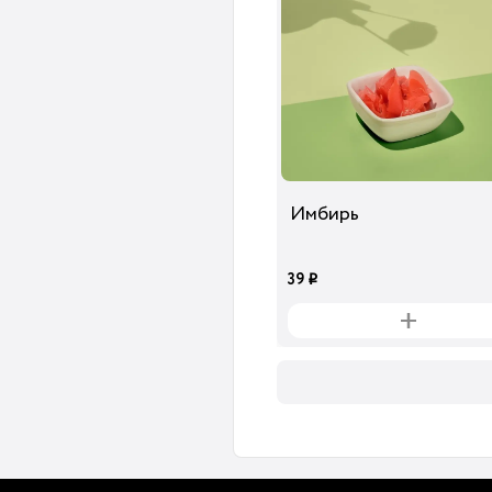
Имбирь
39
i