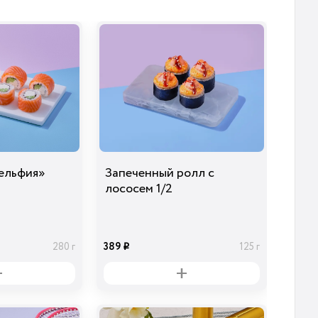
39
39
39
45 гр
20 гр
15 гр
i
i
i
Огурцы
Лук Красный
Сыр Дор-Блю
маринованные
29
39
29
20 гр
10 гр
30 гр
i
i
i
ельфия»
Запеченный ролл с
лососем 1/2
389
280 г
125 г
i