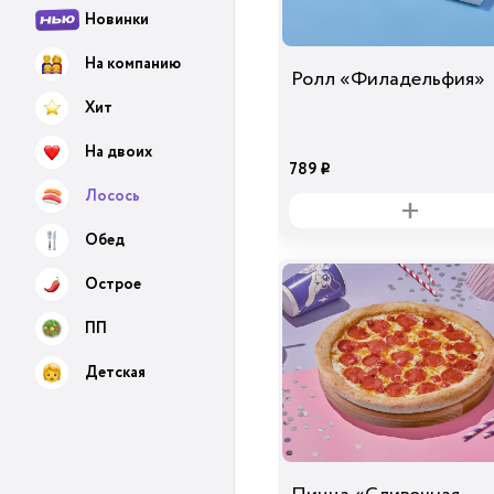
Новинки
На компанию
Ролл «Филадельфия»
Хит
На двоих
789
i
Лосось
Обед
Острое
ПП
Детская