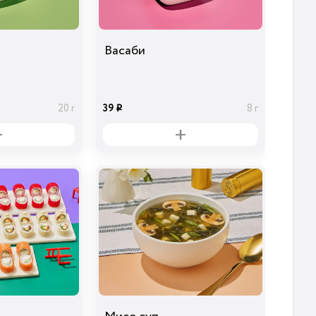
Васаби
39
20 г
8 г
i