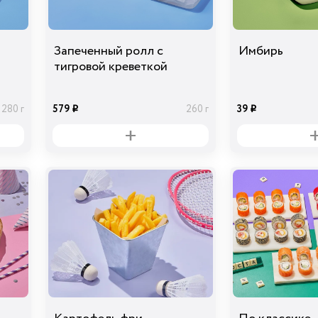
Запеченный ролл с
Имбирь
тигровой креветкой
579
39
280 г
260 г
i
i