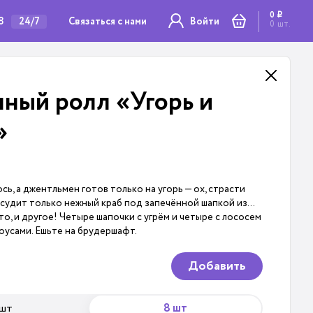
0
i
8
Связаться с нами
24/7
Войти
0
шт.
нный ролл «Угорь и
»
ь, а джентльмен готов только на угорь — ох, страсти
ссудит только нежный краб под запечённой шапкой из…
то, и другое! Четыре шапочки с угрём и четыре с лососем
усами. Ешьте на брудершафт.
Добавить
 шт
8 шт