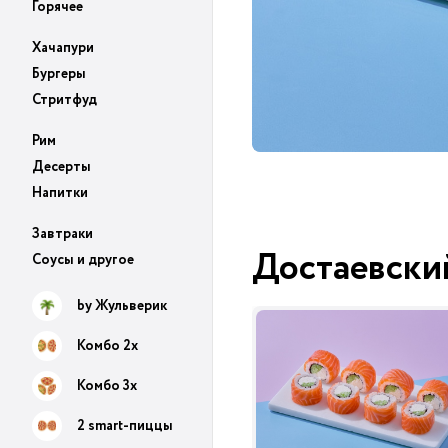
Горячее
Хачапури
Бургеры
Стритфуд
Рим
Десерты
Напитки
Завтраки
Достаевски
Соусы и другое
by Жульверик
Комбо 2х
Комбо 3х
2 smart-пиццы