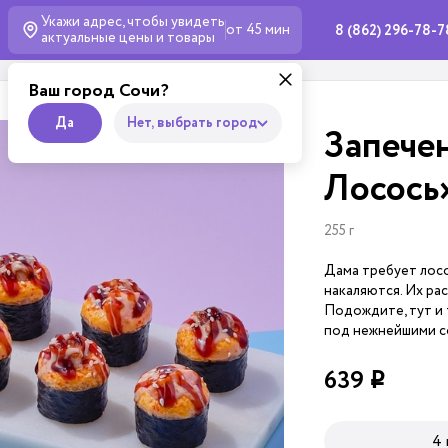
Укажи адрес, чтобы увидеть
от 45 мин
8 (862) 296-78-7
актуальные
цены и товары
Ваш город Сочи?
Да
Нет, выбрать город
Запече
Лосось
255 г
Дама требует лосос
накаляются. Их ра
Подождите, тут и 
под нежнейшими со
639
i
4