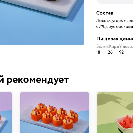
Состав
Лосось, угорь жаре
67%, соус ореховый
Пищевая ценн
Белки
Жиры
Углево
18
26
92
й рекомендует