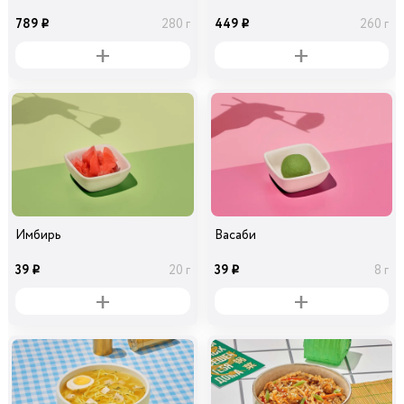
789
449
280 г
260 г
i
i
Имбирь
Васаби
39
39
20 г
8 г
i
i