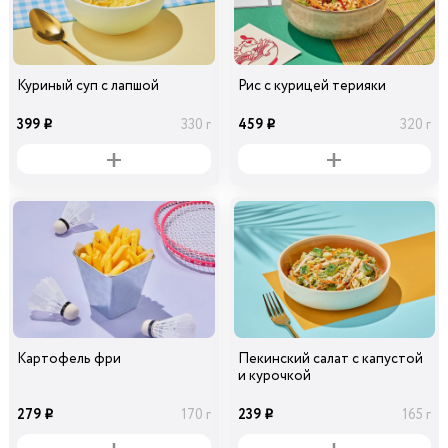
Куриный суп с лапшой
Рис с курицей терияки
399
459
330 г
320 г
i
i
Картофель фри
Пекинский салат с капустой
и курочкой
279
239
170 г
165 г
i
i