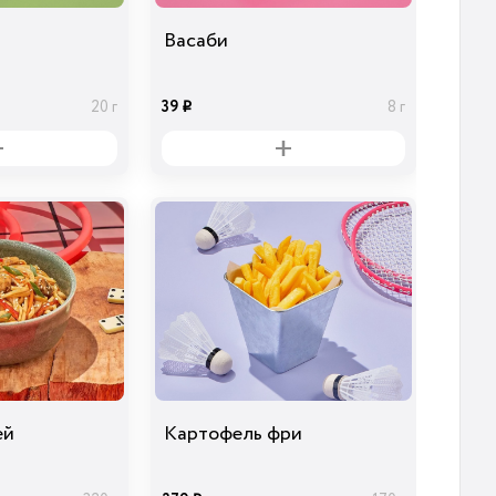
Васаби
39
20 г
8 г
i
ей
Картофель фри