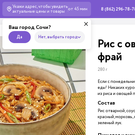
Укажи адрес, чтобы увидеть
от 45 мин
8 (862) 296-78-7
актуальные
цены и товары
Ваш город Сочи?
Да
Нет, выбрать город
Рис с о
фрай
280 г
Если с понедельни
еды! Никаких куро
из риса и овощей 
Состав
Рис отварной, соу
красный, морковь, 
зеленый лук.