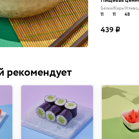
Пищевая ценн
Белки
Жиры
Углево
11
11
48
439
i
й рекомендует