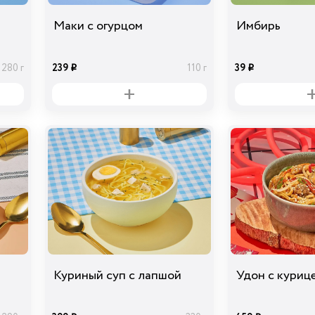
Маки с огурцом
Имбирь
239
39
280 г
110 г
i
i
Куриный суп с лапшой
Удон с куриц