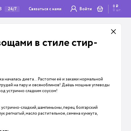
0
i
8
Связаться с нами
24/7
Войти
0
шт.
вощами в стиле стир-
ка началась диета… Растопчи её и закажи нормальной
грудей на пару и овсяноблинов! Даёшь мощные углеводы
под устрично сладким соусом!
с устрично-сладкий, шампиньоны, перец болгарский
лук репчатый, масло растительное, семена кунжута,