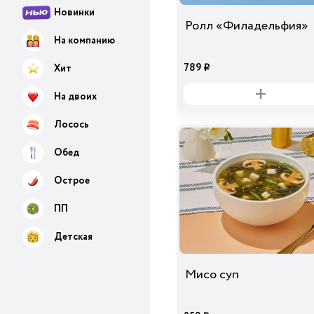
Новинки
Ролл «Филадельфия»
На компанию
789
Хит
i
На двоих
Лосось
Обед
Острое
ПП
Детская
Мисо суп