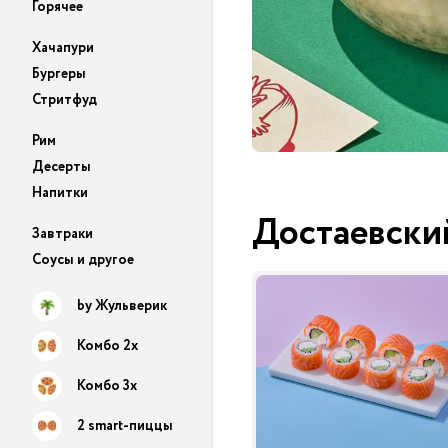
Горячее
Хачапури
Бургеры
Стритфуд
Рим
Десерты
Напитки
Достаевски
Завтраки
Соусы и другое
by Жульверик
Комбо 2х
Комбо 3х
2 smart-пиццы