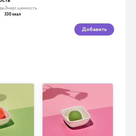
ость
ды
Энерг. ценность
330 ккал
Добавить