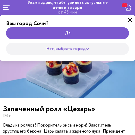
Укажи адрес, чтобы увидеть
актуальные
0
цены и товары
от 45 мин
Ваш город Сочи?
by
Комбо и
Салаты
Жульверик
сеты
Wok
Пицца
Супы
Закуски
Боул
Роллы
Да
Нет, выбрать город
Запеченный ролл «Цезарь»
125 г
Владыка роллов! Покоритель риса и нори! Властитель
хрустящего бекона! Царь салата и жареного лука! Президент