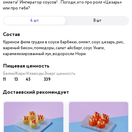
омлета! Император соусов!.. Погоди, это про ролл «Цезарь»
или про тебя?
4 шт
8 шт
Состав
Куриное филе грудки в соусе барбекю, омлет, соус цезарь, рис,
жареный бекон, помидоры, салат айсберг, соус Унаги,
карамелизированный лук, водоросли Нори.
Пищевая ценность
Белки
Жиры
Углеводы
Энерг. ценность
11
13
45
339
Достаевский рекомендует