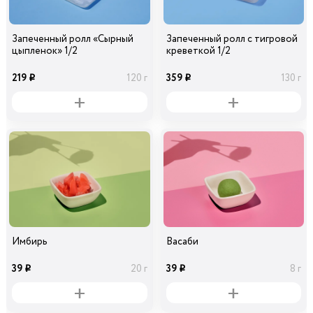
Запеченный ролл «Сырный
Запеченный ролл с тигровой
цыпленок» 1/2
креветкой 1/2
219
359
120 г
130 г
i
i
Имбирь
Васаби
39
39
20 г
8 г
i
i