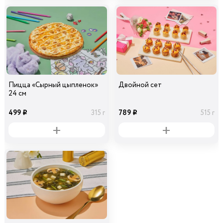
Пицца «Сырный цыпленок»
Двойной сет
24 см
499
789
315 г
515 г
i
i